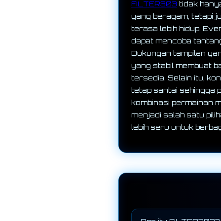
FILTER303
tidak hany
yang beragam, tetapi 
terasa lebih hidup. Eve
dapat mencoba tantang
Dukungan tampilan yan
yang stabil membuat b
tersedia. Selain itu, 
tetap santai sehingga
kombinasi permainan m
menjadi salah satu pil
lebih seru untuk berba