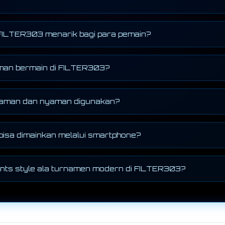
tform hiburan digital yang menghadirkan board game onli
s style ala turnamen modern. Platform ini menawarkan 
ILTER303 menarik bagi para pemain?
interaktif, dan cocok dinikmati oleh berbagai kalangan pem
karena menghadirkan suasana bermain yang nyaman deng
 yang mudah digunakan, serta pilihan permainan yang ber
man bermain di FILTER303?
an turnamen modern membuat pengalaman bermain terasa l
kan.
di FILTER303 dirancang agar terasa ringan dan menyen
ati berbagai board game online gratis dengan sistem per
aman dan nyaman digunakan?
vitas bermain menjadi lebih lancar dan nyaman di berbagai 
tamakan kenyamanan pengguna melalui sistem platform 
sponsif. Hal ini membuat pemain dapat menikmati hiburan d
isa dimainkan melalui smartphone?
n saat menjelajahi berbagai permainan yang tersedia.
timalkan untuk perangkat mobile seperti Android dan iOS
ati board game online gratis dengan tampilan yang tetap
nts style ala turnamen modern di FILTER303?
.
e ala turnamen modern di FILTER303 membuat suasana be
arena pemain dapat menikmati berbagai event menarik, tan
f yang tetap santai dan menghibur.