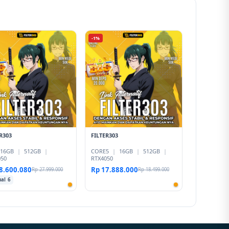
-1%
R303
FILTER303
16GB
|
512GB
|
CORE5
|
16GB
|
512GB
|
050
RTX4050
8.600.080
Rp 17.888.000
Rp 27.999.000
Rp 18.499.000
ual 6