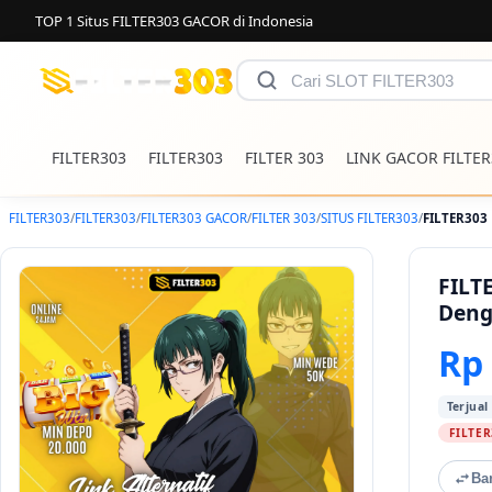
TOP 1 Situs FILTER303 GACOR di Indonesia
FILTER303
FILTER303
FILTER 303
LINK GACOR FILTER
FILTER303
/
FILTER303
/
FILTER303 GACOR
/
FILTER 303
/
SITUS FILTER303
/
FILTER303 
FILT
Deng
Rp 
Terjual
FILTER
Ba