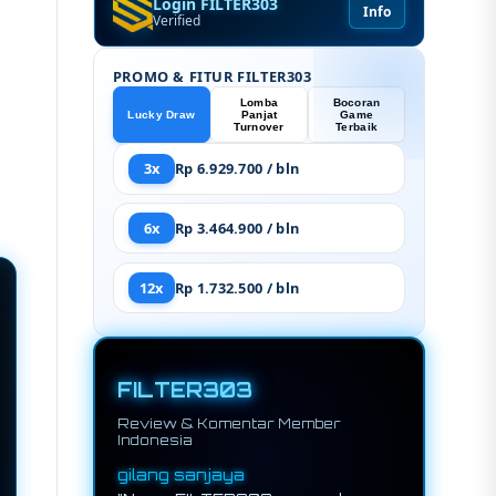
Login FILTER303
Info
Verified
PROMO & FITUR FILTER303
Lomba
Bocoran
Lucky Draw
Panjat
Game
Turnover
Terbaik
3x
Rp 6.929.700 / bln
6x
Rp 3.464.900 / bln
12x
Rp 1.732.500 / bln
FILTER303
Review & Komentar Member
Indonesia
Gunawan