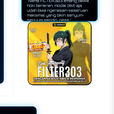
"Gokil parah sih FILTER303,
tempatnya seru abis buat
hilangkan penat sambil menikmati
permainan yang beneran bawa
hoki."