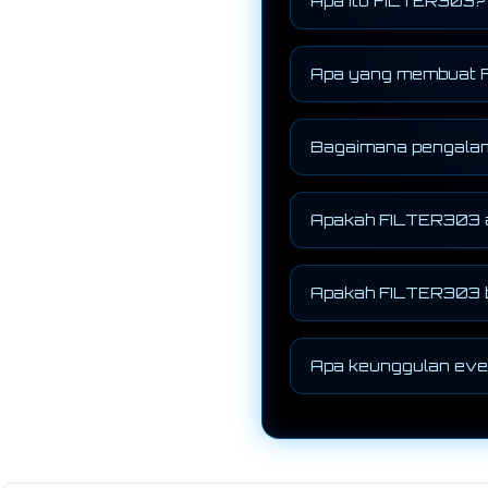
Apa itu FILTER303?
FILTER303 adalah pla
dengan konsep event
Apa yang membuat F
bermain yang santai, 
hari.
FILTER303 dikenal 
sederhana, navigasi
Bagaimana pengala
itu, konsep event d
dan tidak membosan
Pengalaman bermain 
Pemain dapat menikm
Apakah FILTER303 
stabil sehingga akti
Ya, FILTER303 mengu
dan tampilan yang re
Apakah FILTER303 b
lebih aman dan nyama
FILTER303 telah diop
pemain dapat menikm
Apa keunggulan eve
responsif kapan saja
Konsep events styl
terasa lebih hidup k
dan nuansa kompetiti